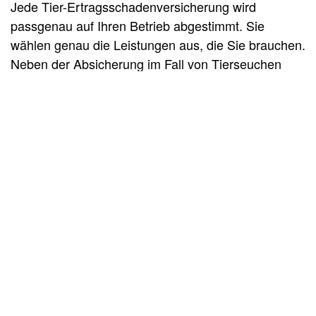
Jede Tier-Ertragsschadenversicherung wird
passgenau auf Ihren Betrieb abgestimmt. Sie
wählen genau die Leistungen aus, die Sie brauchen.
Neben der Absicherung im Fall von Tierseuchen
und Tierkrankheiten können Sie Ihren Schutz um
verschiedene Punkte erweitern, zum Beispiel:
Einnahmeausfälle nach Unfällen
Schäden infolge von Federpicken und
Kannibalismus beim Geflügel
Salmonellenversicherung für Masthähnchen,
Hühner und Puten
Schäden durch Schadstoffkontamination
Diebstahl von Tieren
Haftzeitverlängerung von zwölf auf 18 oder 24
Monate